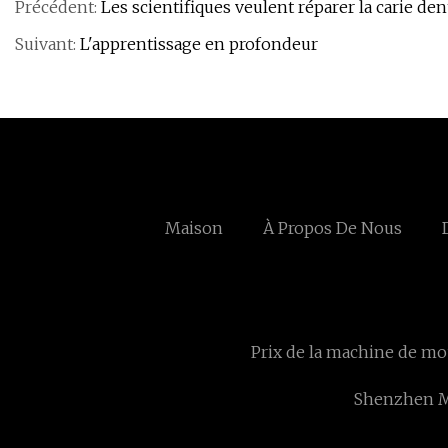
Précédent:
Les scientifiques veulent réparer la carie de
Suivant:
L'apprentissage en profondeur
Maison
À Propos De Nous
Prix ​​de la machine de mo
Shenzhen Mi