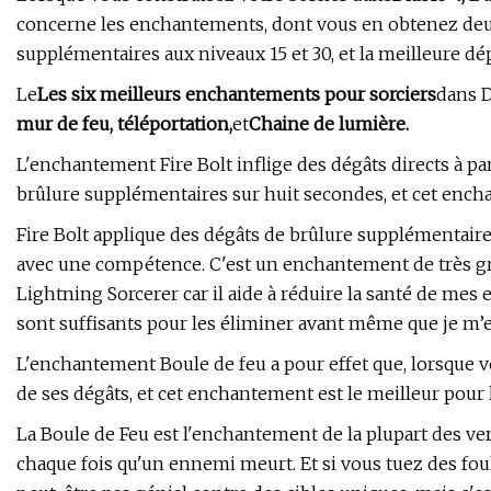
concerne les enchantements, dont vous en obtenez d
supplémentaires aux niveaux 15 et 30, et la meilleure dép
Le
Les six meilleurs enchantements pour sorciers
dans D
mur de feu, téléportation,
et
Chaine de lumière.
L'enchantement Fire Bolt inflige des dégâts directs à p
brûlure supplémentaires sur huit secondes, et cet encha
Fire Bolt applique des dégâts de brûlure supplémentai
avec une compétence. C'est un enchantement de très gros
Lightning Sorcerer car il aide à réduire la santé de mes
sont suffisants pour les éliminer avant même que je m’e
L'enchantement Boule de feu a pour effet que, lorsque 
de ses dégâts, et cet enchantement est le meilleur pour l
La Boule de Feu est l'enchantement de la plupart des ve
chaque fois qu'un ennemi meurt. Et si vous tuez des foul