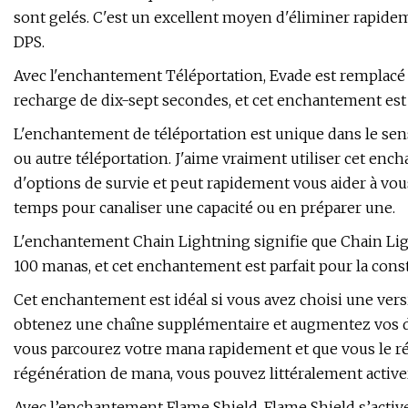
sont gelés. C'est un excellent moyen d'éliminer rapid
DPS.
Avec l'enchantement Téléportation, Evade est remplacé 
recharge de dix-sept secondes, et cet enchantement est i
L'enchantement de téléportation est unique dans le sens
ou autre téléportation. J'aime vraiment utiliser cet enc
d'options de survie et peut rapidement vous aider à vous
temps pour canaliser une capacité ou en préparer une.
L'enchantement Chain Lightning signifie que Chain Li
100 manas, et cet enchantement est parfait pour la const
Cet enchantement est idéal si vous avez choisi une vers
obtenez une chaîne supplémentaire et augmentez vos dé
vous parcourez votre mana rapidement et que vous le r
régénération de mana, vous pouvez littéralement activ
Avec l’enchantement Flame Shield, Flame Shield s’acti